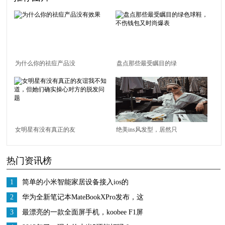
为什么你的祛痘产品没
盘点那些最受瞩目的绿
有效果
色球鞋，不伤钱包又时
尚爆表
女明星有没有真正的友
绝美ins风发型，居然只
谊我不知道，但她们确
需两步就能完成？！
热门资讯榜
实操心对方的脱发问题
1
简单的小米智能家居设备接入ios的
homekit教程
2
华为全新笔记本MateBookXPro发布，这
屏幕绝了
3
最漂亮的一款全面屏手机，koobee F1屏
幕也是亮点