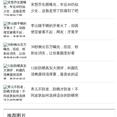
宋慧乔生图曝光，年近40仍似
少女，这脸是用了防腐剂了吧
李沁随手晒的牙膏火了，却因
便宜被看不起，网友：牙黄牙
渍全没了
30秒揪出百万螨虫，痘痘、粉
刺全消失，让你素颜变好看
100倍
12款防晒真实大测评，科颜氏
清爽露得清厚重，最喜欢的还
是碧柔
养儿不防老，防晒才防老！不
同皮肤如何选择适合的防晒用
品？
推荐图片