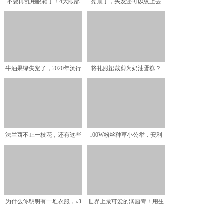
不要再乱用眼霜了！4大眼部
秃顶了，头发还可以纹上去
问题你中招了吗？眼部问
牛油果绿失宠了，2020年流行
将礼服裙裁剪为奶油蛋糕？
这个“减龄色”，3
Moschino时装又要
法兰西不止一枝花，还有这些
100W粉丝种草小公举，安利
很努力的小众护肤品牌
女生必备衣店，网友：
为什么你明明有一堆衣服，却
世界上最可爱的润唇膏！用生
还愁每天穿什么？
命安利这罐干唇续命小宝