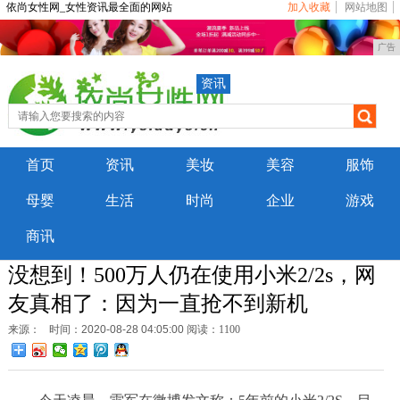
依尚女性网_女性资讯最全面的网站
加入收藏
网站地图
广告
资讯
首页
资讯
美妆
美容
服饰
母婴
生活
时尚
企业
游戏
商讯
没想到！500万人仍在使用小米2/2s，网
友真相了：因为一直抢不到新机
来源：
时间：2020-08-28 04:05:00
阅读：1100