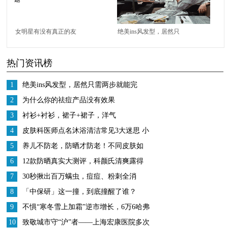
女明星有没有真正的友
绝美ins风发型，居然只
谊我不知道，但她们确
需两步就能完成？！
热门资讯榜
实操心对方的脱发问题
1
绝美ins风发型，居然只需两步就能完
成？！
2
为什么你的祛痘产品没有效果
3
衬衫+衬衫，裙子+裙子，洋气
4
皮肤科医师点名沐浴清洁常见3大迷思 小
心洗出敏感肌
5
养儿不防老，防晒才防老！不同皮肤如
何选择适合的防晒用品？
6
12款防晒真实大测评，科颜氏清爽露得
清厚重，最喜欢的还是碧柔
7
30秒揪出百万螨虫，痘痘、粉刺全消
失，让你素颜变好看100倍
8
「中保研」这一撞，到底撞醒了谁？
9
不惧“寒冬雪上加霜”逆市增长，6万6哈弗
M6销量持续领先
10
致敬城市守“沪”者——上海宏康医院多次