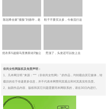
陈冠希全家"撞脸"刘德华，老
鞋子不要买太多，今春流行这
婆秦舒培穿衣老气，眼
3款，舒适时髦，走多远
优衣库X超级马里奥联动T恤公
秃顶了，头发还可以纹上去
开 多款精美设计4月
依尚女性网版权及免责声明：
1、凡本网注明 “来源：***（非依尚女性网）” 的作品，均转载自其它媒体，转
载目的在于传递更多信息，并不代表本网赞同其观点和对其真实性负责。
2、如因作品内容、版权和其它问题需要同本网联系的，请在30日内进行。