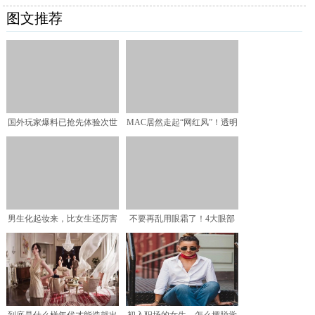
图文推荐
国外玩家爆料已抢先体验次世
MAC居然走起“网红风”！透明
代游戏，支持原声4K分
壳格外廉价，但就喜
男生化起妆来，比女生还厉害
不要再乱用眼霜了！4大眼部
问题你中招了吗？眼部问