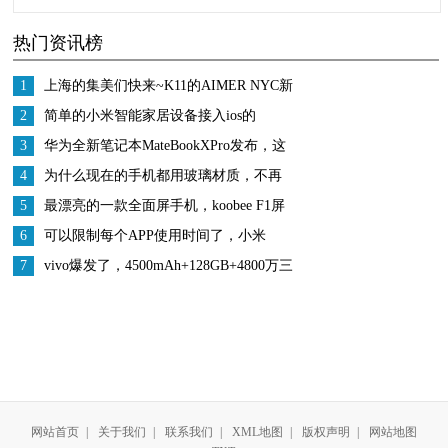
人，一般都用到以下2
穿的，红色针织衫套身
热门资讯榜
类单品，美得很别致
上，笑容满面很甜美
1
上海的集美们快来~K11的AIMER NYC新
店也太酷了叭！
2
简单的小米智能家居设备接入ios的
homekit教程
3
华为全新笔记本MateBookXPro发布，这
屏幕绝了
4
为什么现在的手机都用玻璃材质，不再
选用金属外壳？
5
最漂亮的一款全面屏手机，koobee F1屏
幕也是亮点
6
可以限制每个APP使用时间了，小米
MIUI11屏幕时间管理
7
vivo爆发了，4500mAh+128GB+4800万三
摄，仅1298元
网站首页
|
关于我们
|
联系我们
|
XML地图
|
版权声明
|
网站地图