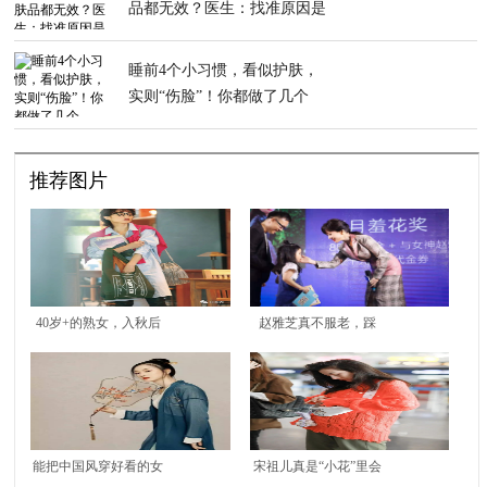
品都无效？医生：找准原因是
关键
睡前4个小习惯，看似护肤，
实则“伤脸”！你都做了几个
推荐图片
40岁+的熟女，入秋后
赵雅芝真不服老，踩
最适合投资的单品是这
10cm高跟如履平地，格
些
纹西装裙气质太高级
能把中国风穿好看的女
宋祖儿真是“小花”里会