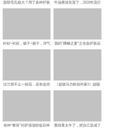
面部毛孔粗大？用了各种护肤
牛油果绿失宠了，2020年流行
品都无效？医生：找准原
这个“减龄色”，3
衬衫+衬衫，裙子+裙子，洋气
我的“糟糠之妻”之化妆护肤品
法兰西不止一枝花，还有这些
《超级马力欧创作家2》超级
很努力的小众护肤品牌
锤子、弹力球之花解锁方
有种“整容”叫萨顶顶卸妆后神
窦靖童太牛了，把自己染成了
婆秒变玉女，网友：早
一颗"橙子"，说这都是