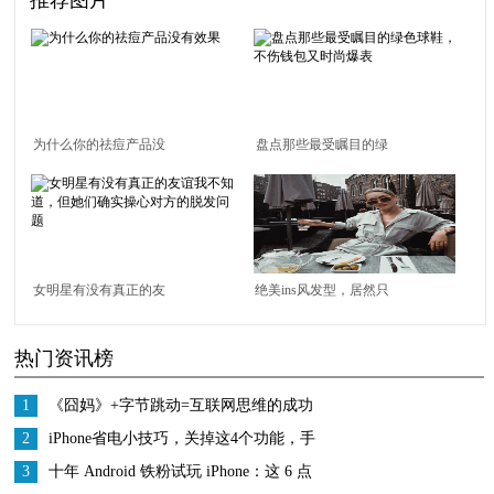
为什么你的祛痘产品没
盘点那些最受瞩目的绿
有效果
色球鞋，不伤钱包又时
尚爆表
女明星有没有真正的友
绝美ins风发型，居然只
谊我不知道，但她们确
需两步就能完成？！
热门资讯榜
实操心对方的脱发问题
1
《囧妈》+字节跳动=互联网思维的成功
2
iPhone省电小技巧，关掉这4个功能，手
机还能多用3个小时
3
十年 Android 铁粉试玩 iPhone：这 6 点
不能接受