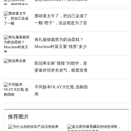
来那么厚
窦靖童太牛了，把自己染成了
一颗"橙子"，说这都是为了音
乐
将礼服裙裁剪为奶油蛋糕？
Moschino时装又要"残害"多少
小仙女
陈冠希全家"撞脸"刘德华，老
婆秦舒培穿衣老气，眼窝发青
变大妈
不同版本OLAY大红瓶 选购指
南
推荐图片