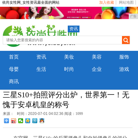
依尚女性网_女性资讯最全面的网站
加入收藏
网站地图
广告
资讯
首页
资讯
美妆
美容
服饰
母婴
生活
时尚
企业
游戏
商讯
三星S10+拍照评分出炉，世界第一！无
愧于安卓机皇的称号
来源：
时间：2020-07-01 04:02:36
阅读：1099