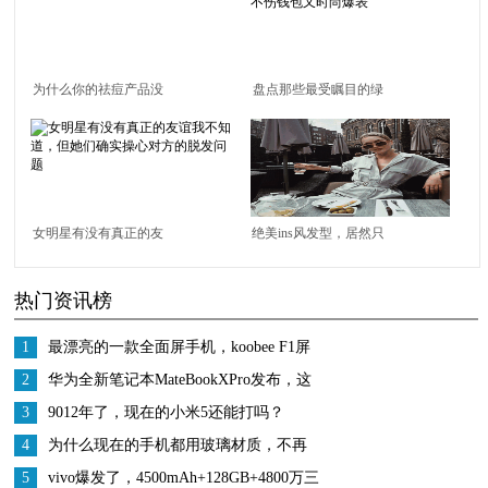
为什么你的祛痘产品没
盘点那些最受瞩目的绿
有效果
色球鞋，不伤钱包又时
尚爆表
女明星有没有真正的友
绝美ins风发型，居然只
谊我不知道，但她们确
需两步就能完成？！
热门资讯榜
实操心对方的脱发问题
1
最漂亮的一款全面屏手机，koobee F1屏
幕也是亮点
2
华为全新笔记本MateBookXPro发布，这
屏幕绝了
3
9012年了，现在的小米5还能打吗？
4
为什么现在的手机都用玻璃材质，不再
选用金属外壳？
5
vivo爆发了，4500mAh+128GB+4800万三