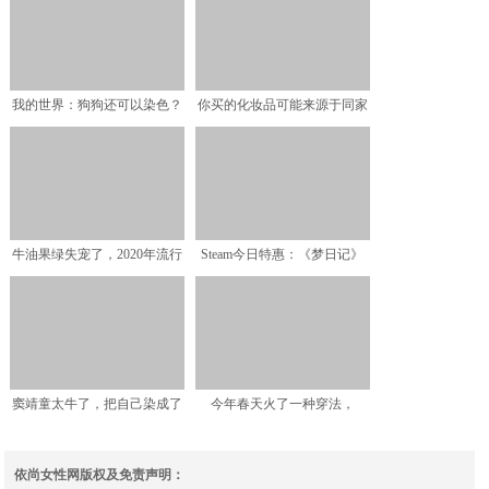
我的世界：狗狗还可以染色？
你买的化妆品可能来源于同家
看似疯狂的事情，却真的
公司！一篇帮你理理清楚
牛油果绿失宠了，2020年流行
Steam今日特惠：《梦日记》
这个“减龄色”，3
致敬特卖《圣殿春秋
窦靖童太牛了，把自己染成了
今年春天火了一种穿法，
一颗"橙子"，说这都是
叫“中式上衣+半裙”，清纯
依尚女性网版权及免责声明：