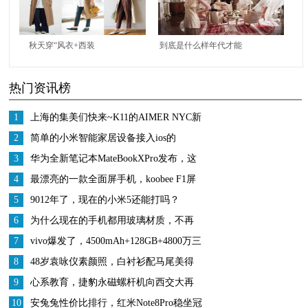
秋天穿“风衣+西装
到底是什么样年代才能
裤”到底多气质？时髦
造就出CHANEL这样的
热门资讯榜
精们都在这样穿搭
时装设计师？
1
上海的集美们快来~K11的AIMER NYC新
店也太酷了叭！
2
简单的小米智能家居设备接入ios的
homekit教程
3
华为全新笔记本MateBookXPro发布，这
屏幕绝了
4
最漂亮的一款全面屏手机，koobee F1屏
幕也是亮点
5
9012年了，现在的小米5还能打吗？
6
为什么现在的手机都用玻璃材质，不再
选用金属外壳？
7
vivo爆发了，4500mAh+128GB+4800万三
摄，仅1298元
8
48岁袁咏仪素颜照，白衬衫配马尾美得
自然，张智霖叠穿衬衫好帅
9
心系教育，捷豹永磁螺杆机向西交大再
投创新基金
10
安兔兔性价比排行，红米Note8Pro稳坐冠