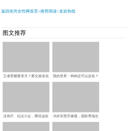
返回依尚女性网首页>推荐阅读>
龙岩热线
图文推荐
王者荣耀要变天？蔡文姬坐实
我的世界：狗狗还可以染色？
最强辅助之位，连胜率都
看似疯狂的事情，却真的
没有IP、玩法小众，腾讯这款
38岁宋慧乔暴瘦，国际秀场生
女性向游戏为何能屡进
图脸垮了！看秀遮小粗