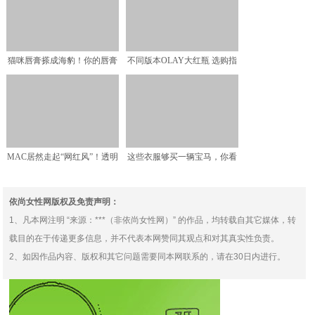
猫咪唇膏搽成海豹！你的唇膏
不同版本OLAY大红瓶 选购指
是什么形状？剩余唇膏形
南
MAC居然走起“网红风”！透明
这些衣服够买一辆宝马，你看
壳格外廉价，但就喜
看穿起来却是这个效果？
依尚女性网版权及免责声明：
1、凡本网注明 “来源：***（非依尚女性网）” 的作品，均转载自其它媒体，转
载目的在于传递更多信息，并不代表本网赞同其观点和对其真实性负责。
2、如因作品内容、版权和其它问题需要同本网联系的，请在30日内进行。