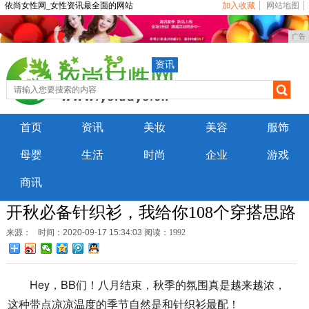
依尚女性网_女性资讯最全面的网站
加入收藏
网站地图
广告
资讯
首页
资讯
美妆
美容
服饰
母婴
生活
时尚
企业
游戏
商讯
开秋必备针织衫，我给你108个穿搭思路
来源：
时间：2020-09-17 15:34:03
阅读：1992
Hey，BB们！八月结束，秋季的氛围真是越来越浓，
这种带点凉凉温度的季节自然是和针织衫最配！