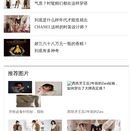
气质？时髦精们都在这样穿搭
到底是什么样年代才能造就出
CHANEL这样的时装设计师？
娇兰六十八万元一瓶的香精！
到底有多神奇
推荐图片
开秋必备针织衫，我给
西班牙王后2年前的Zara
你108个穿搭思路
短袖，如何穿出了大牌
高定感？