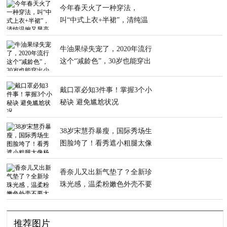
今年春天火了一种穿法，
叫“中式上衣+半裙”，清纯温
婉又显高
牛油果绿失宠了，2020年流行
这个“减龄色”，30岁也能穿出
少女感
戴口罩必知3件事！掌握3个小
秘诀 避免尴尬状况
38岁宋慧乔暴瘦，国际秀场生
图脸垮了！看秀遮小粗腿太像
杨超越了
香奈儿又出新气垫了？全新珍
珠光感，温柔粉嫩色外壳不要
太美
推荐图片