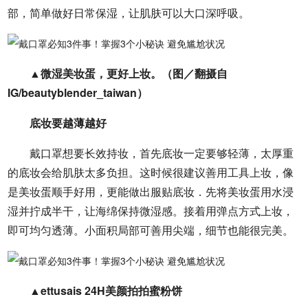
部，简单做好日常保湿，让肌肤可以大口深呼吸。
▲微湿美妆蛋，更好上妆。（图／翻摄自
IG/beautyblender_taiwan）
底妆要越薄越好
戴口罩想要长效持妆，首先底妆一定要够轻薄，太厚重
的底妆会给肌肤太多负担。这时候很建议善用工具上妆，像
是美妆蛋顺手好用，更能做出服贴底妆．先将美妆蛋用水浸
湿并拧成半干，让海绵保持微湿感。接着用弹点方式上妆，
即可均匀透薄。小面积局部可善用尖端，细节也能很完美。
▲ettusais 24H美颜拍拍蜜粉饼